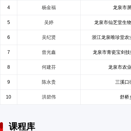
4
杨金福
龙泉市
5
吴婷
龙泉市仙芝堂生
6
吴纪贤
浙江龙泉唯珍堂农
7
曾光鑫
龙泉市青瓷宝剑技
8
何建芬
龙泉市农
9
陈永贵
三溪口
10
洪碧伟
舒桥
课程库