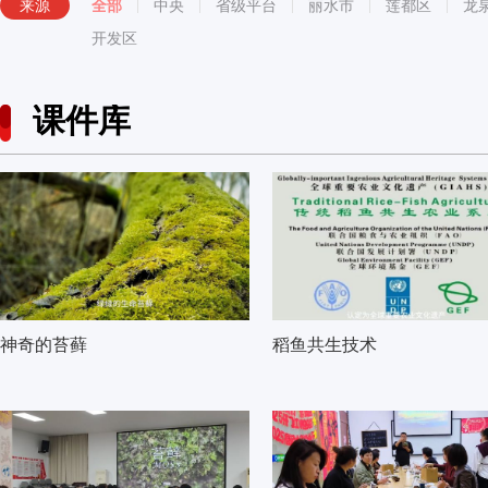
来源
全部
中央
省级平台
丽水市
莲都区
龙
开发区
课件库
神奇的苔藓
稻鱼共生技术