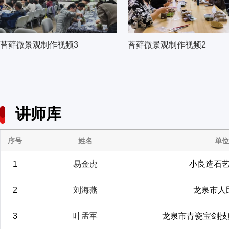
苔藓微景观制作视频3
苔藓微景观制作视频2
讲师库
序号
姓名
单
1
易金虎
小良造石
2
刘海燕
龙泉市人
3
叶孟军
龙泉市青瓷宝剑技