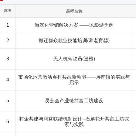
序号
课程名称
1
游戏化营销解决方案 ——以影游为例
2
搬迁群众就业技能培训(养老育婴)
3
无人机驾驶员(巡检)
市场化运营激活乡村共富新动能——屏南镇的实践与
4
启示
5
灵芝全产业链共富工坊建设
村企共建与利益联结机制设计--石斛花开共富工坊探
6
索与实践