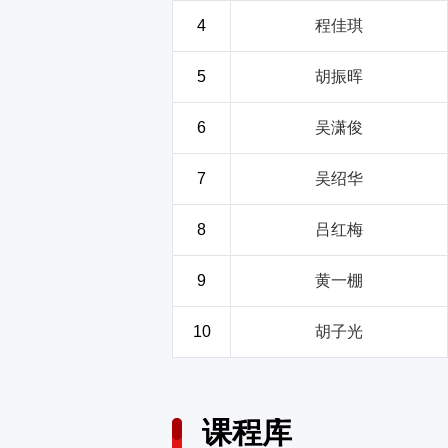
4
程佳琪
5
胡振晖
6
吴潇俊
7
吴绍华
8
吕红梅
9
黄一棚
10
胡子光
课程库