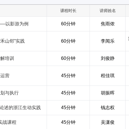
课程时长
讲师姓名
——以影游为例
60分钟
焦雨侬
禾山邻”实践
60分钟
李闻乐
讲解培训
60分钟
刘俊静
及运营
45分钟
程佳琪
策划与执行
45分钟
胡振晖
要论述的浙江生动实践
45分钟
钱志权
实战课程
45分钟
吴潇俊