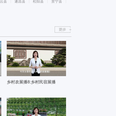
云县
遂昌县
松阳县
景宁县
乡村农展播8:乡村民宿展播