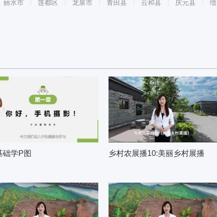
丽水市
莲都区
龙泉市
青田县
云和县
庆元县
缙
基础学P图
乡村农展播10:美丽乡村展播