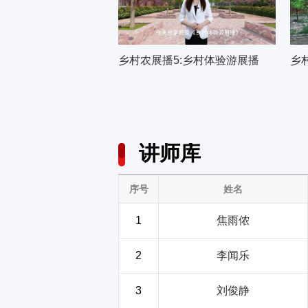
乡村农展播5:乡村体验游展播
乡
讲师库
序号
姓名
1
焦雨侬
2
李闻乐
3
刘俊静