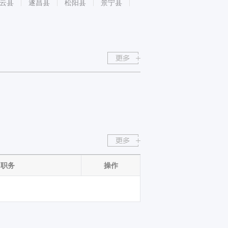
云县
遂昌县
松阳县
景宁县
职务
操作