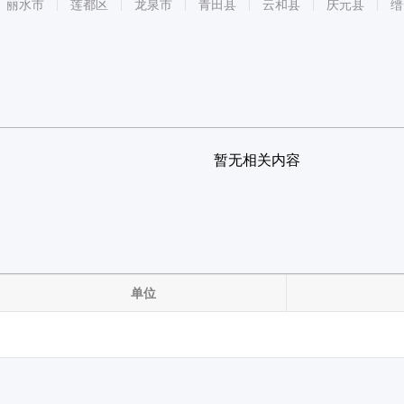
丽水市
莲都区
龙泉市
青田县
云和县
庆元县
缙
暂无相关内容
单位