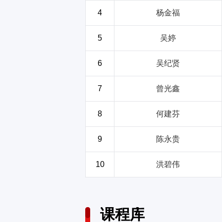
4
杨金福
5
吴婷
6
吴纪贤
7
曾光鑫
8
何建芬
9
陈永贵
10
洪碧伟
课程库