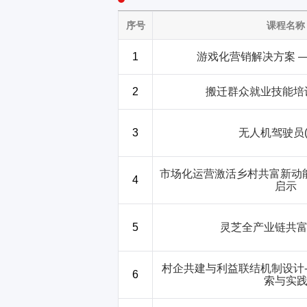
序号
课程名称
1
游戏化营销解决方案 
2
搬迁群众就业技能培训
3
无人机驾驶员(
市场化运营激活乡村共富新动
4
启示
5
灵芝全产业链共
村企共建与利益联结机制设计-
6
索与实