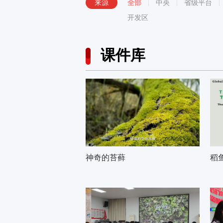
来源
全部
中央
省级平台
开发区
课件库
神奇的苔藓
稻