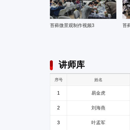
苔藓微景观制作视频3
苔
讲师库
序号
姓名
1
易金虎
2
刘海燕
3
叶孟军