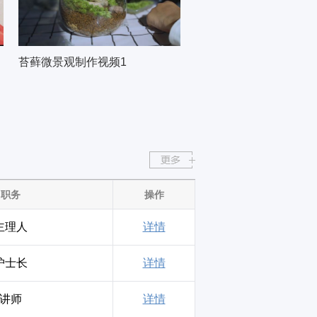
苔藓微景观制作视频1
职务
操作
主理人
详情
护士长
详情
讲师
详情