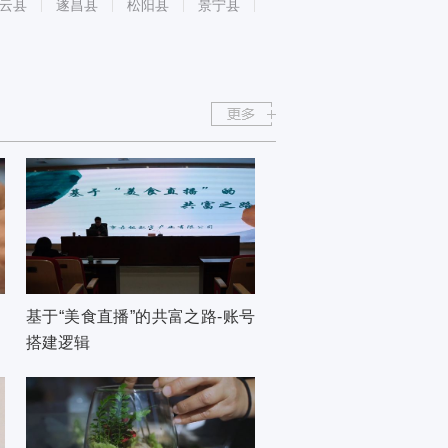
云县
遂昌县
松阳县
景宁县
基于“美食直播”的共富之路-账号
搭建逻辑