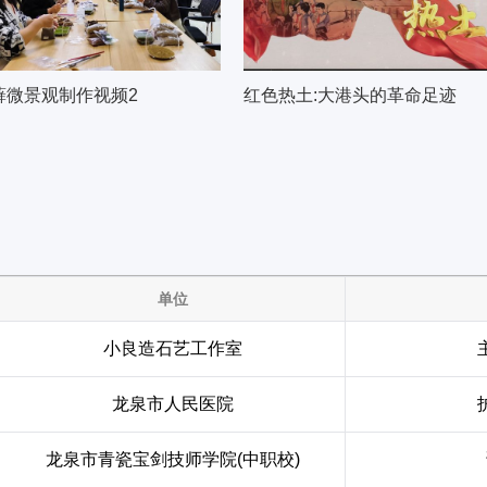
藓微景观制作视频2
红色热土:大港头的革命足迹
单位
小良造石艺工作室
龙泉市人民医院
龙泉市青瓷宝剑技师学院(中职校)