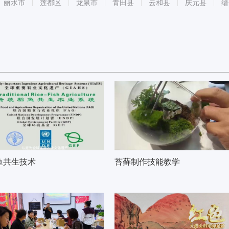
丽水市
莲都区
龙泉市
青田县
云和县
庆元县
缙
鱼共生技术
苔藓制作技能教学