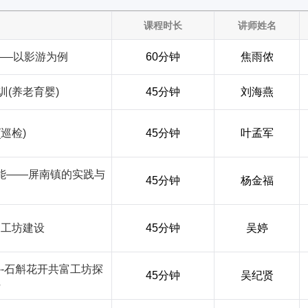
课程时长
讲师姓名
——以影游为例
60分钟
焦雨侬
(养老育婴)
45分钟
刘海燕
巡检)
45分钟
叶孟军
能——屏南镇的实践与
45分钟
杨金福
富工坊建设
45分钟
吴婷
-石斛花开共富工坊探
45分钟
吴纪贤
践