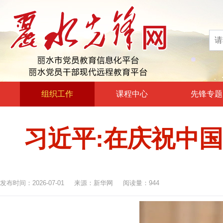
组织工作
课程中心
先锋专题
高层声音
政治理论教育
习近平:在庆祝中国
领导动态
政治教育和政治训练
自身建设
党章党规党纪教育
组工文件
党的宗旨教育
发布时间：2026-07-01 来源：新华网 阅读量：944
组工之窗
革命传统教育
形势政策教育