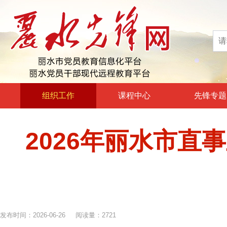
组织工作
课程中心
先锋专题
高层声音
政治理论教育
2026年丽水市直
领导动态
政治教育和政治训练
自身建设
党章党规党纪教育
组工文件
党的宗旨教育
组工之窗
革命传统教育
发布时间：2026-06-26 阅读量：2721
形势政策教育