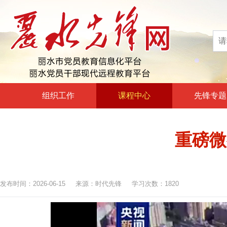
组织工作
课程中心
先锋专题
高层声音
政治理论教育
重磅微
领导动态
政治教育和政治训练
自身建设
党章党规党纪教育
组工文件
党的宗旨教育
发布时间：2026-06-15 来源：时代先锋 学习次数：1820
组工之窗
革命传统教育
形势政策教育