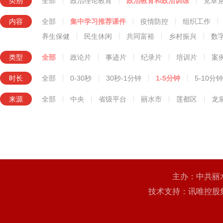
类别
全部
政治理论教育
政治教育和政治训练
党章
知识技能教育
内容
全部
集中学习推荐课件
疫情防控
组织工作
养生保健
民生休闲
共同富裕
乡村振兴
数
类型
全部
政论片
事迹片
纪录片
培训片
案
时长
全部
0-30秒
30秒-1分钟
1-5分钟
5-10分钟
来源
全部
中央
省级平台
丽水市
莲都区
龙
主办：中共丽
技术支持：讯唯控股