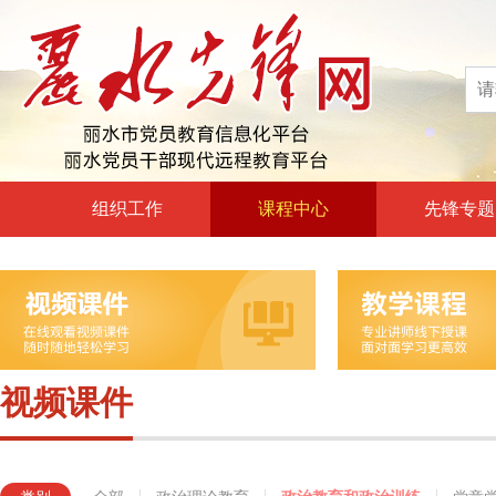
组织工作
课程中心
先锋专题
高层声音
政治理论教育
领导动态
政治教育和政治训练
自身建设
党章党规党纪教育
组工文件
党的宗旨教育
视频课件
组工之窗
革命传统教育
形势政策教育