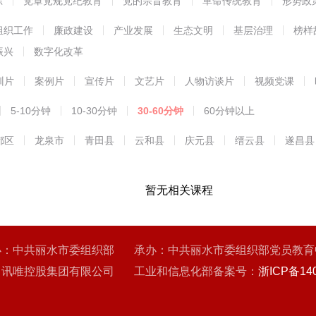
练
党章党规党纪教育
党的宗旨教育
革命传统教育
形势政
能教育
组织工作
廉政建设
产业发展
生态文明
基层治理
榜样
振兴
数字化改革
训片
案例片
宣传片
文艺片
人物访谈片
视频党课
5-10分钟
10-30分钟
30-60分钟
60分钟以上
都区
龙泉市
青田县
云和县
庆元县
缙云县
遂昌县
暂无相关课程
办：中共丽水市委组织部 承办：中共丽水市委组织部党员教育
：讯唯控股集团有限公司 工业和信息化部备案号：
浙ICP备140