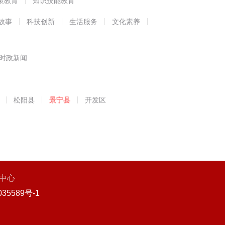
策教育
知识技能教育
故事
科技创新
生活服务
文化素养
时政新闻
松阳县
景宁县
开发区
中心
35589号-1