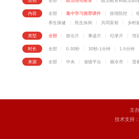
类别
全部
政治理论教育
政治教育和政治训
知识技
内容
全部
集中学习推荐课件
疫情防控
养生保健
民生休闲
共同富裕
乡村
类型
全部
政论片
事迹片
纪录片
培
时长
全部
0-30秒
30秒-1分钟
1-5分钟
来源
全部
中央
省级平台
丽水市
莲
主
技术支持