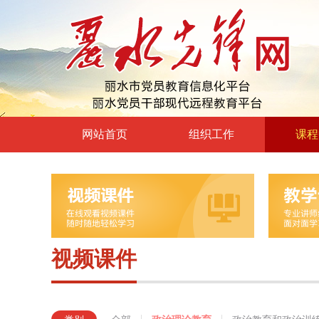
网站首页
组织工作
课程
高层声音
政治理
领导动态
政治教育
自身建设
党章党规
组工文件
党的宗
视频课件
组工之窗
革命传
形势政