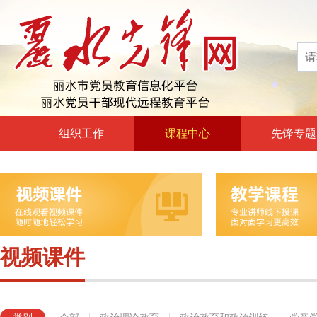
组织工作
课程中心
先锋专题
高层声音
政治理论教育
领导动态
政治教育和政治训练
自身建设
党章党规党纪教育
组工文件
党的宗旨教育
视频课件
组工之窗
革命传统教育
形势政策教育