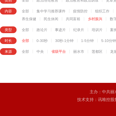
类别
全部
政治理论教育
政治教育和政治训练
党章
知识技能教育
内容
全部
集中学习推荐课件
疫情防控
组织工作
养生保健
民生休闲
共同富裕
乡村振兴
数
类型
全部
政论片
事迹片
纪录片
培训片
案
时长
全部
0-30秒
30秒-1分钟
1-5分钟
5-10分钟
来源
全部
中央
省级平台
丽水市
莲都区
龙
主办：中共丽
技术支持：讯唯控股