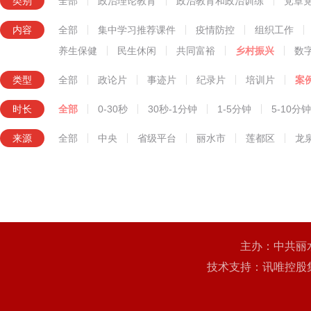
类别
全部
政治理论教育
政治教育和政治训练
党章
知识技能教育
内容
全部
集中学习推荐课件
疫情防控
组织工作
养生保健
民生休闲
共同富裕
乡村振兴
数
类型
全部
政论片
事迹片
纪录片
培训片
案
时长
全部
0-30秒
30秒-1分钟
1-5分钟
5-10分钟
来源
全部
中央
省级平台
丽水市
莲都区
龙
主办：中共丽
技术支持：讯唯控股