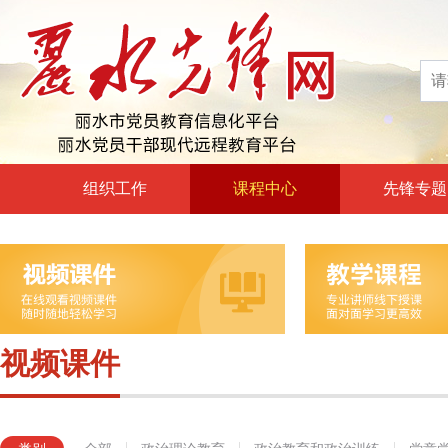
组织工作
课程中心
先锋专题
高层声音
政治理论教育
领导动态
政治教育和政治训练
自身建设
党章党规党纪教育
组工文件
党的宗旨教育
视频课件
组工之窗
革命传统教育
形势政策教育