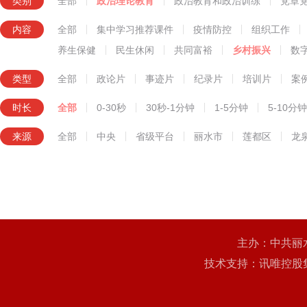
类别
全部
政治理论教育
政治教育和政治训练
党章
知识技能教育
内容
全部
集中学习推荐课件
疫情防控
组织工作
养生保健
民生休闲
共同富裕
乡村振兴
数
类型
全部
政论片
事迹片
纪录片
培训片
案
时长
全部
0-30秒
30秒-1分钟
1-5分钟
5-10分钟
来源
全部
中央
省级平台
丽水市
莲都区
龙
主办：中共丽
技术支持：讯唯控股