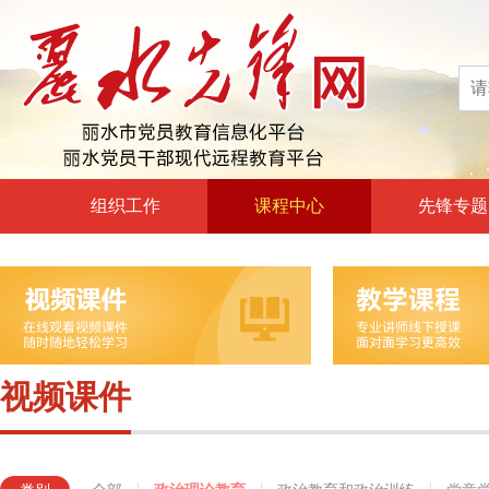
组织工作
课程中心
先锋专题
高层声音
政治理论教育
领导动态
政治教育和政治训练
自身建设
党章党规党纪教育
组工文件
党的宗旨教育
视频课件
组工之窗
革命传统教育
形势政策教育