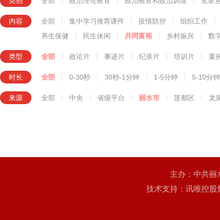
类别
全部
政治理论教育
政治教育和政治训练
党章
知识技能教育
内容
全部
集中学习推荐课件
疫情防控
组织工作
养生保健
民生休闲
共同富裕
乡村振兴
数
类型
全部
政论片
事迹片
纪录片
培训片
案
时长
全部
0-30秒
30秒-1分钟
1-5分钟
5-10分钟
来源
全部
中央
省级平台
丽水市
莲都区
龙
主办：中共丽
技术支持：讯唯控股