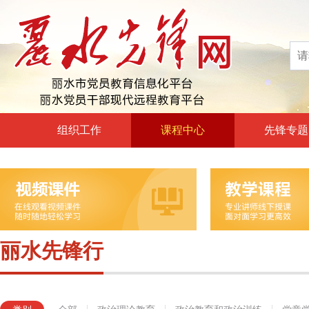
组织工作
课程中心
先锋专题
高层声音
政治理论教育
领导动态
政治教育和政治训练
自身建设
党章党规党纪教育
组工文件
党的宗旨教育
丽水先锋行
组工之窗
革命传统教育
形势政策教育