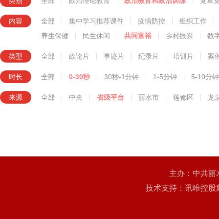
类别
全部
政治理论教育
政治教育和政治训练
党章
知识技能教育
内容
全部
集中学习推荐课件
疫情防控
组织工作
养生保健
民生休闲
共同富裕
乡村振兴
数
类型
全部
政论片
事迹片
纪录片
培训片
案
时长
全部
0-30秒
30秒-1分钟
1-5分钟
5-10分钟
来源
全部
中央
省级平台
丽水市
莲都区
龙
主办：中共丽
技术支持：讯唯控股