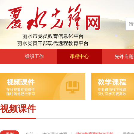
组织工作
课程中心
先锋专题
高层声音
政治理论教育
领导动态
政治教育和政治训练
自身建设
党章党规党纪教育
组工文件
党的宗旨教育
视频课件
组工之窗
革命传统教育
形势政策教育