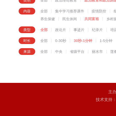
类别
全部
政治理论教育
政治教育和政治训
知识技
内容
全部
集中学习推荐课件
疫情防控
养生保健
民生休闲
共同富裕
乡村
类型
全部
政论片
事迹片
纪录片
培
时长
全部
0-30秒
30秒-1分钟
1-5分钟
来源
全部
中央
省级平台
丽水市
莲
主
技术支持