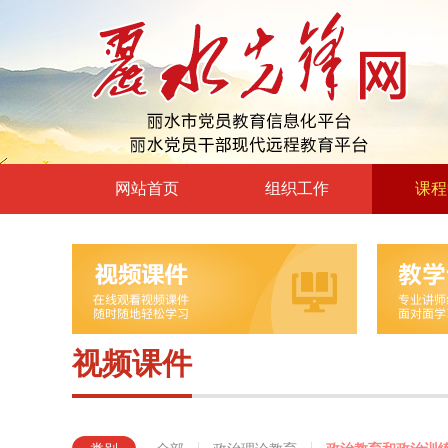
网站首页
组织工作
课程
高层声音
政治理
领导动态
政治教育
自身建设
党章党规
组工文件
党的宗
视频课件
组工之窗
革命传
形势政