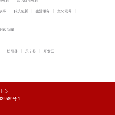
策教育
知识技能教育
故事
科技创新
生活服务
文化素养
时政新闻
松阳县
景宁县
开发区
中心
35589号-1