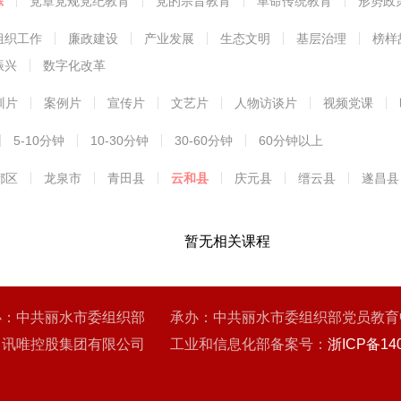
练
党章党规党纪教育
党的宗旨教育
革命传统教育
形势政
能教育
组织工作
廉政建设
产业发展
生态文明
基层治理
榜样
振兴
数字化改革
训片
案例片
宣传片
文艺片
人物访谈片
视频党课
5-10分钟
10-30分钟
30-60分钟
60分钟以上
都区
龙泉市
青田县
云和县
庆元县
缙云县
遂昌县
暂无相关课程
办：中共丽水市委组织部 承办：中共丽水市委组织部党员教育
：讯唯控股集团有限公司 工业和信息化部备案号：
浙ICP备140