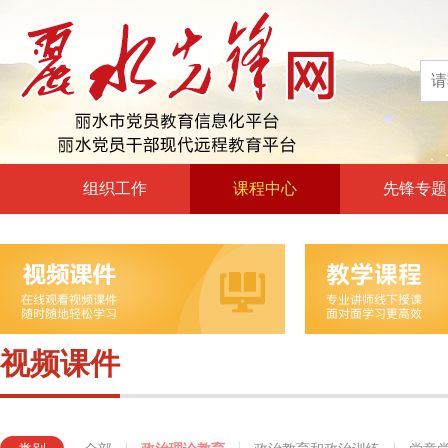
组织工作
课程中心
先锋专题
高层声音
政治理论教育
领导动态
政治教育和政治训练
自身建设
党章党规党纪教育
组工文件
党的宗旨教育
视频课件
组工之窗
革命传统教育
形势政策教育