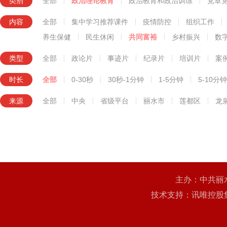
类别
全部
政治理论教育
政治教育和政治训练
党章
知识技能教育
内容
全部
集中学习推荐课件
疫情防控
组织工作
养生保健
民生休闲
共同富裕
乡村振兴
数
类型
全部
政论片
事迹片
纪录片
培训片
案
时长
全部
0-30秒
30秒-1分钟
1-5分钟
5-10分钟
来源
全部
中央
省级平台
丽水市
莲都区
龙
主办：中共丽
技术支持：讯唯控股