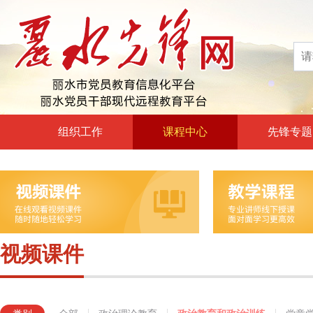
组织工作
课程中心
先锋专题
高层声音
政治理论教育
领导动态
政治教育和政治训练
自身建设
党章党规党纪教育
组工文件
党的宗旨教育
视频课件
组工之窗
革命传统教育
形势政策教育