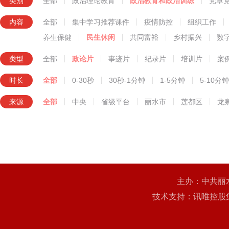
类别
全部
政治理论教育
政治教育和政治训练
党章
知识技能教育
内容
全部
集中学习推荐课件
疫情防控
组织工作
养生保健
民生休闲
共同富裕
乡村振兴
数
类型
全部
政论片
事迹片
纪录片
培训片
案
时长
全部
0-30秒
30秒-1分钟
1-5分钟
5-10分钟
来源
全部
中央
省级平台
丽水市
莲都区
龙
主办：中共丽
技术支持：讯唯控股