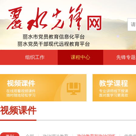
组织工作
课程中心
先锋专题
高层声音
政治理论教育
领导动态
政治教育和政治训练
自身建设
党章党规党纪教育
组工文件
党的宗旨教育
视频课件
组工之窗
革命传统教育
形势政策教育