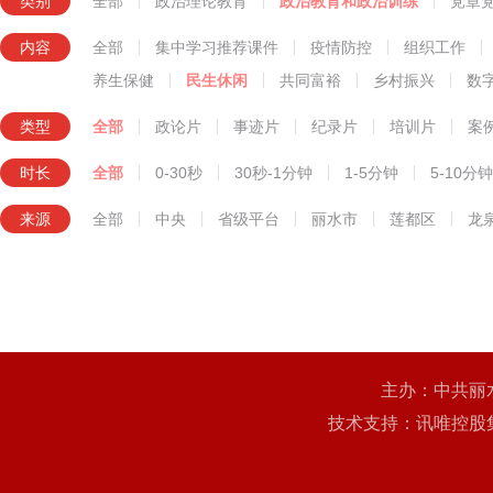
类别
全部
政治理论教育
政治教育和政治训练
党章
知识技能教育
内容
全部
集中学习推荐课件
疫情防控
组织工作
养生保健
民生休闲
共同富裕
乡村振兴
数
类型
全部
政论片
事迹片
纪录片
培训片
案
时长
全部
0-30秒
30秒-1分钟
1-5分钟
5-10分钟
来源
全部
中央
省级平台
丽水市
莲都区
龙
主办：中共丽
技术支持：讯唯控股