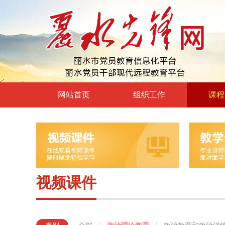
网站首页
组织工作
课程
高层声音
政治理
领导动态
政治教育
自身建设
党章党规
组工文件
党的宗
视频课件
组工之窗
革命传
形势政