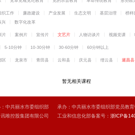
练
党章党规党纪教育
党的宗旨教育
革命传统教育
形势政
能教育
组织工作
廉政建设
产业发展
生态文明
基层治理
榜样
振兴
数字化改革
训片
案例片
宣传片
文艺片
人物访谈片
视频党课
5-10分钟
10-30分钟
30-60分钟
60分钟以上
都区
龙泉市
青田县
云和县
庆元县
缙云县
遂昌县
暂无相关课程
办：中共丽水市委组织部 承办：中共丽水市委组织部党员教育
：讯唯控股集团有限公司 工业和信息化部备案号：
浙ICP备140