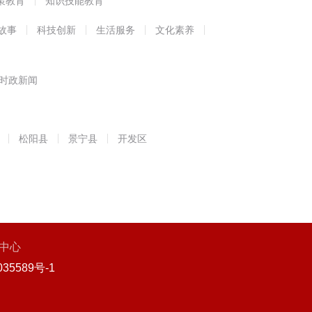
策教育
知识技能教育
故事
科技创新
生活服务
文化素养
时政新闻
松阳县
景宁县
开发区
中心
35589号-1