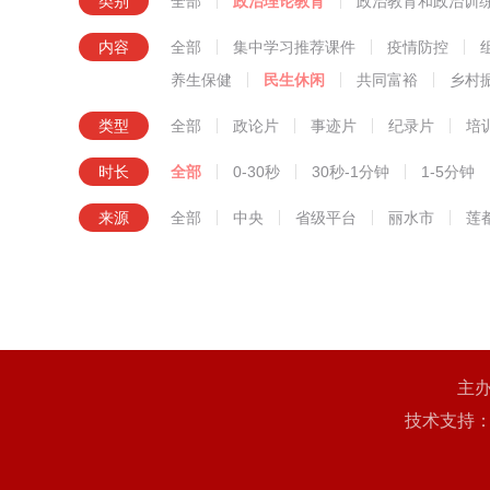
类别
全部
政治理论教育
政治教育和政治训
知识技
内容
全部
集中学习推荐课件
疫情防控
养生保健
民生休闲
共同富裕
乡村
类型
全部
政论片
事迹片
纪录片
培
时长
全部
0-30秒
30秒-1分钟
1-5分钟
来源
全部
中央
省级平台
丽水市
莲
主
技术支持