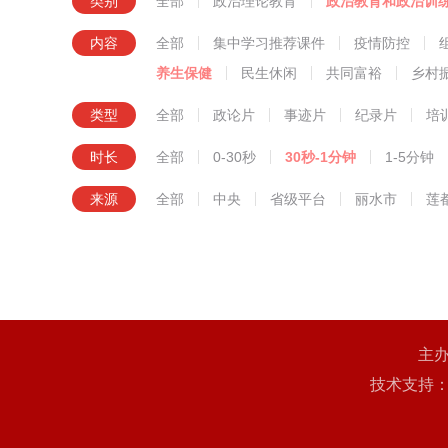
类别
全部
政治理论教育
政治教育和政治训
知识技
内容
全部
集中学习推荐课件
疫情防控
养生保健
民生休闲
共同富裕
乡村
类型
全部
政论片
事迹片
纪录片
培
时长
全部
0-30秒
30秒-1分钟
1-5分钟
来源
全部
中央
省级平台
丽水市
莲
主
技术支持