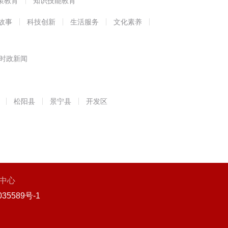
策教育
知识技能教育
故事
科技创新
生活服务
文化素养
时政新闻
松阳县
景宁县
开发区
中心
35589号-1