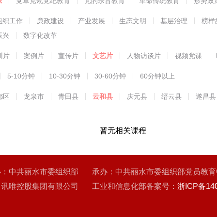
练
党章党规党纪教育
党的宗旨教育
革命传统教育
形势政
能教育
组织工作
廉政建设
产业发展
生态文明
基层治理
榜样
振兴
数字化改革
训片
案例片
宣传片
文艺片
人物访谈片
视频党课
5-10分钟
10-30分钟
30-60分钟
60分钟以上
都区
龙泉市
青田县
云和县
庆元县
缙云县
遂昌县
暂无相关课程
办：中共丽水市委组织部 承办：中共丽水市委组织部党员教育
：讯唯控股集团有限公司 工业和信息化部备案号：
浙ICP备140