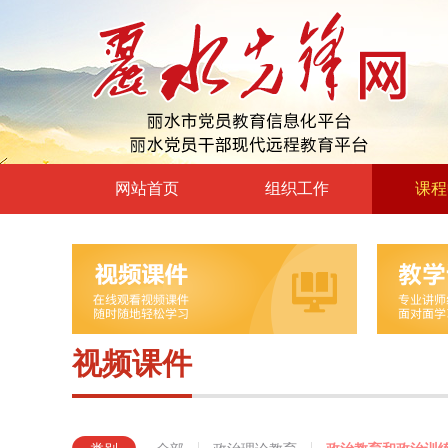
网站首页
组织工作
课程
高层声音
政治理
领导动态
政治教育
自身建设
党章党规
组工文件
党的宗
视频课件
组工之窗
革命传
形势政