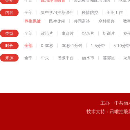
类别
全部
政治理论教育
政治教育和政治训练
党章
知识技能教育
内容
全部
集中学习推荐课件
疫情防控
组织工作
养生保健
民生休闲
共同富裕
乡村振兴
数
类型
全部
政论片
事迹片
纪录片
培训片
案
时长
全部
0-30秒
30秒-1分钟
1-5分钟
5-10分钟
来源
全部
中央
省级平台
丽水市
莲都区
龙
主办：中共丽
技术支持：讯唯控股