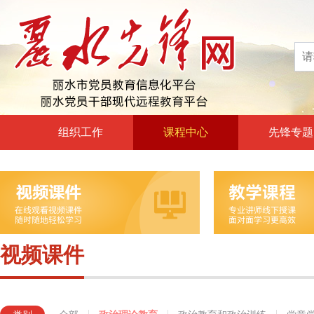
组织工作
课程中心
先锋专题
高层声音
政治理论教育
领导动态
政治教育和政治训练
自身建设
党章党规党纪教育
组工文件
党的宗旨教育
视频课件
组工之窗
革命传统教育
形势政策教育