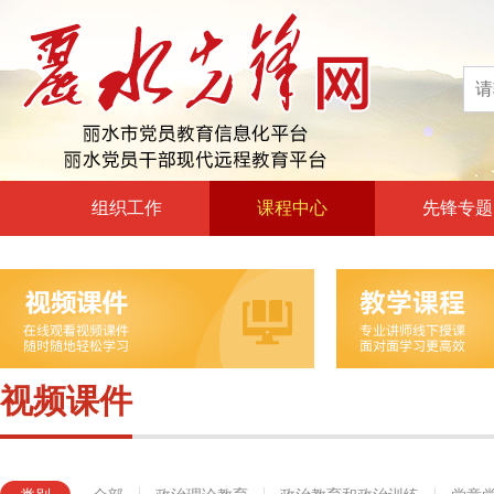
组织工作
课程中心
先锋专题
高层声音
政治理论教育
领导动态
政治教育和政治训练
自身建设
党章党规党纪教育
组工文件
党的宗旨教育
视频课件
组工之窗
革命传统教育
形势政策教育