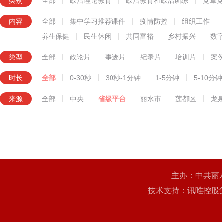
类别
全部
政治理论教育
政治教育和政治训练
党章
知识技能教育
内容
全部
集中学习推荐课件
疫情防控
组织工作
养生保健
民生休闲
共同富裕
乡村振兴
数
类型
全部
政论片
事迹片
纪录片
培训片
案
时长
全部
0-30秒
30秒-1分钟
1-5分钟
5-10分钟
来源
全部
中央
省级平台
丽水市
莲都区
龙
主办：中共丽
技术支持：讯唯控股