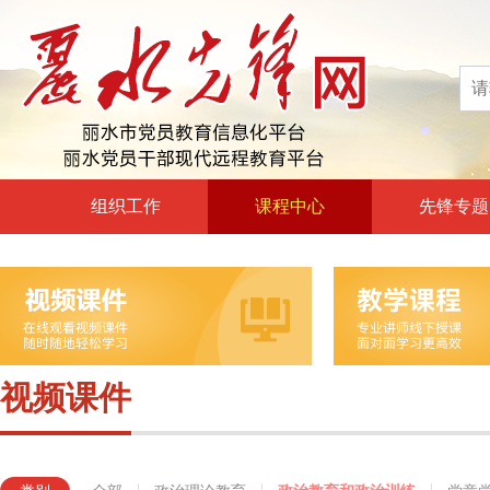
组织工作
课程中心
先锋专题
高层声音
政治理论教育
领导动态
政治教育和政治训练
自身建设
党章党规党纪教育
组工文件
党的宗旨教育
视频课件
组工之窗
革命传统教育
形势政策教育