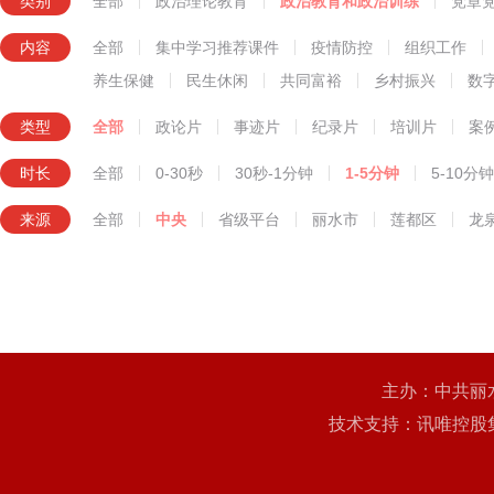
类别
全部
政治理论教育
政治教育和政治训练
党章
知识技能教育
内容
全部
集中学习推荐课件
疫情防控
组织工作
养生保健
民生休闲
共同富裕
乡村振兴
数
类型
全部
政论片
事迹片
纪录片
培训片
案
时长
全部
0-30秒
30秒-1分钟
1-5分钟
5-10分钟
来源
全部
中央
省级平台
丽水市
莲都区
龙
主办：中共丽
技术支持：讯唯控股