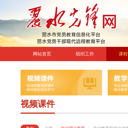
网站首页
组织工作
课程
高层声音
政治理
领导动态
政治教育
自身建设
党章党规
组工文件
党的宗
视频课件
组工之窗
革命传
形势政