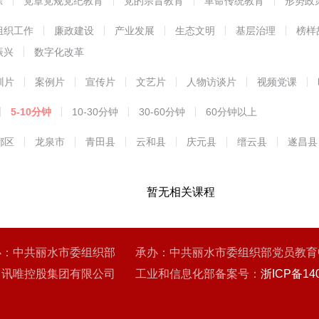
练
党章党规党纪教育
党的宗旨教育
革命传统教育
形势政
能教育
组织工作
廉政建设
产业发展
生态文明
基层治理
榜样
振兴
数字化改革
训片
案例片
宣传片
文艺片
人物访谈片
视频党课
5-10分钟
10-30分钟
30-60分钟
60分钟以上
都区
龙泉市
青田县
云和县
庆元县
缙云县
遂昌县
暂无相关课程
办：中共丽水市委组织部 承办：中共丽水市委组织部党员教育
：讯唯控股集团有限公司 工业和信息化部备案号：
浙ICP备140