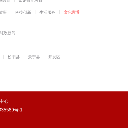
策教育
知识技能教育
故事
科技创新
生活服务
文化素养
时政新闻
松阳县
景宁县
开发区
中心
35589号-1