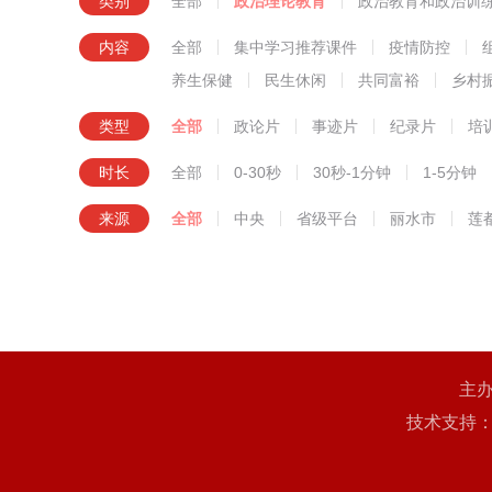
类别
全部
政治理论教育
政治教育和政治训
知识技
内容
全部
集中学习推荐课件
疫情防控
养生保健
民生休闲
共同富裕
乡村
类型
全部
政论片
事迹片
纪录片
培
时长
全部
0-30秒
30秒-1分钟
1-5分钟
来源
全部
中央
省级平台
丽水市
莲
主
技术支持