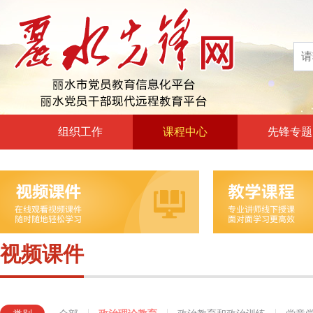
组织工作
课程中心
先锋专题
高层声音
政治理论教育
领导动态
政治教育和政治训练
自身建设
党章党规党纪教育
组工文件
党的宗旨教育
视频课件
组工之窗
革命传统教育
形势政策教育