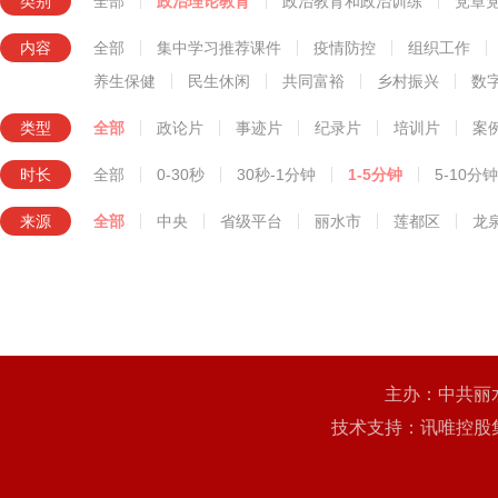
类别
全部
政治理论教育
政治教育和政治训练
党章
知识技能教育
内容
全部
集中学习推荐课件
疫情防控
组织工作
养生保健
民生休闲
共同富裕
乡村振兴
数
类型
全部
政论片
事迹片
纪录片
培训片
案
时长
全部
0-30秒
30秒-1分钟
1-5分钟
5-10分钟
来源
全部
中央
省级平台
丽水市
莲都区
龙
主办：中共丽
技术支持：讯唯控股