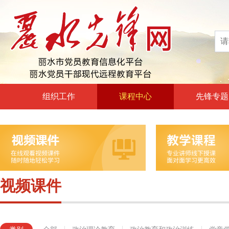
组织工作
课程中心
先锋专题
高层声音
政治理论教育
领导动态
政治教育和政治训练
自身建设
党章党规党纪教育
组工文件
党的宗旨教育
视频课件
组工之窗
革命传统教育
形势政策教育