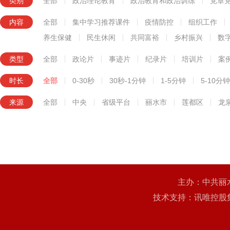
类别
全部
政治理论教育
政治教育和政治训练
党章
知识技能教育
内容
全部
集中学习推荐课件
疫情防控
组织工作
养生保健
民生休闲
共同富裕
乡村振兴
数
类型
全部
政论片
事迹片
纪录片
培训片
案
时长
全部
0-30秒
30秒-1分钟
1-5分钟
5-10分钟
来源
全部
中央
省级平台
丽水市
莲都区
龙
主办：中共丽
技术支持：讯唯控股