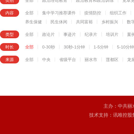
类别
全部
政治理论教育
政治教育和政治训练
党章
知识技能教育
内容
全部
集中学习推荐课件
疫情防控
组织工作
养生保健
民生休闲
共同富裕
乡村振兴
数
类型
全部
政论片
事迹片
纪录片
培训片
案
时长
全部
0-30秒
30秒-1分钟
1-5分钟
5-10分钟
来源
全部
中央
省级平台
丽水市
莲都区
龙
主办：中共丽
技术支持：讯唯控股