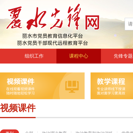
组织工作
课程中心
先锋专题
高层声音
政治理论教育
领导动态
政治教育和政治训练
自身建设
党章党规党纪教育
组工文件
党的宗旨教育
视频课件
组工之窗
革命传统教育
形势政策教育