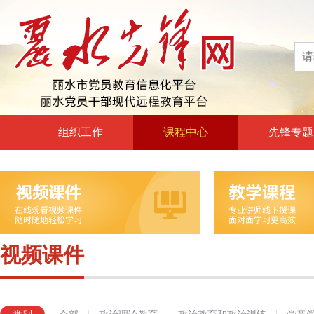
组织工作
课程中心
先锋专题
高层声音
政治理论教育
领导动态
政治教育和政治训练
自身建设
党章党规党纪教育
组工文件
党的宗旨教育
视频课件
组工之窗
革命传统教育
形势政策教育