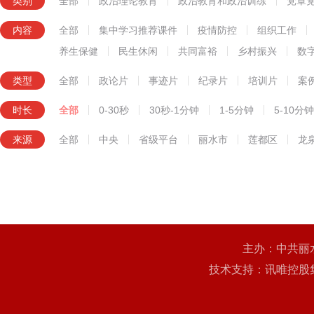
类别
全部
政治理论教育
政治教育和政治训练
党章
知识技能教育
内容
全部
集中学习推荐课件
疫情防控
组织工作
养生保健
民生休闲
共同富裕
乡村振兴
数
类型
全部
政论片
事迹片
纪录片
培训片
案
时长
全部
0-30秒
30秒-1分钟
1-5分钟
5-10分钟
来源
全部
中央
省级平台
丽水市
莲都区
龙
主办：中共丽
技术支持：讯唯控股