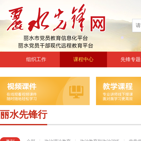
组织工作
课程中心
先锋专题
高层声音
政治理论教育
领导动态
政治教育和政治训练
自身建设
党章党规党纪教育
组工文件
党的宗旨教育
丽水先锋行
组工之窗
革命传统教育
形势政策教育