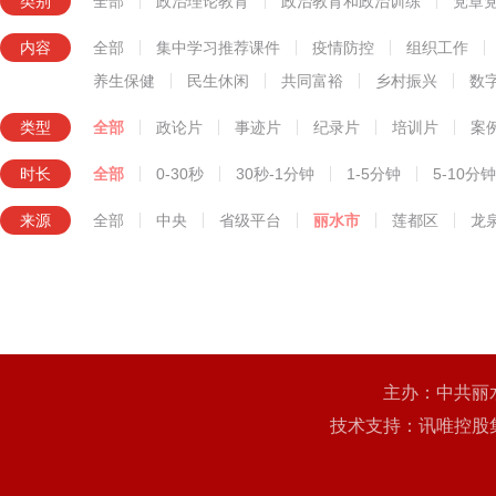
类别
全部
政治理论教育
政治教育和政治训练
党章
知识技能教育
内容
全部
集中学习推荐课件
疫情防控
组织工作
养生保健
民生休闲
共同富裕
乡村振兴
数
类型
全部
政论片
事迹片
纪录片
培训片
案
时长
全部
0-30秒
30秒-1分钟
1-5分钟
5-10分钟
来源
全部
中央
省级平台
丽水市
莲都区
龙
主办：中共丽
技术支持：讯唯控股