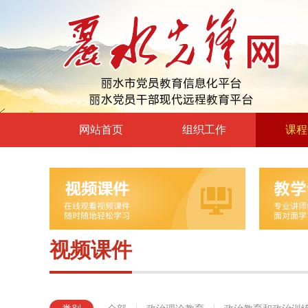
网站首页
组织工作
课程
高层声音
政治理
领导动态
政治教育
自身建设
党章党规
组工文件
党的宗
视频课件
组工之窗
革命传
形势政