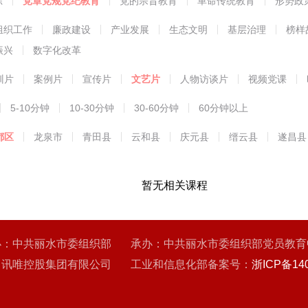
练
党章党规党纪教育
党的宗旨教育
革命传统教育
形势政
能教育
组织工作
廉政建设
产业发展
生态文明
基层治理
榜样
振兴
数字化改革
训片
案例片
宣传片
文艺片
人物访谈片
视频党课
5-10分钟
10-30分钟
30-60分钟
60分钟以上
都区
龙泉市
青田县
云和县
庆元县
缙云县
遂昌县
暂无相关课程
办：中共丽水市委组织部 承办：中共丽水市委组织部党员教育
：讯唯控股集团有限公司 工业和信息化部备案号：
浙ICP备140