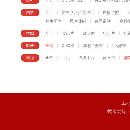
类别
全部
政治理论教育
政治教育和政治训
知识技
内容
全部
集中学习推荐课件
疫情防控
养生保健
民生休闲
共同富裕
乡村
类型
全部
政论片
事迹片
纪录片
培
时长
全部
0-30秒
30秒-1分钟
1-5分钟
来源
全部
中央
省级平台
丽水市
莲
主
技术支持