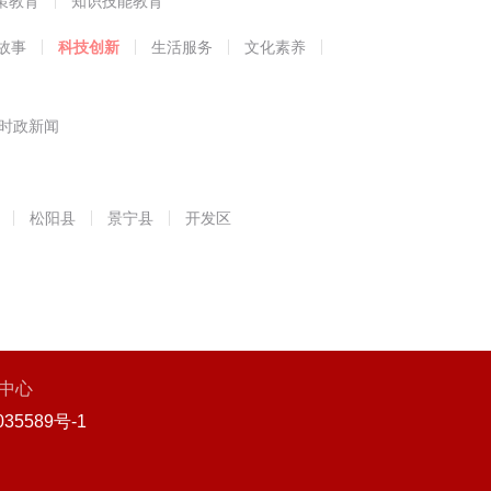
策教育
知识技能教育
故事
科技创新
生活服务
文化素养
时政新闻
松阳县
景宁县
开发区
中心
35589号-1