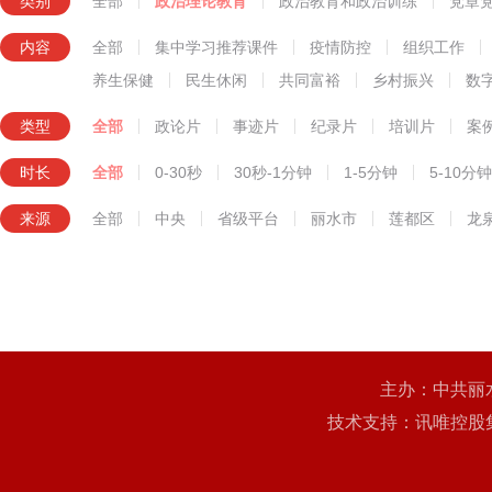
类别
全部
政治理论教育
政治教育和政治训练
党章
知识技能教育
内容
全部
集中学习推荐课件
疫情防控
组织工作
养生保健
民生休闲
共同富裕
乡村振兴
数
类型
全部
政论片
事迹片
纪录片
培训片
案
时长
全部
0-30秒
30秒-1分钟
1-5分钟
5-10分钟
来源
全部
中央
省级平台
丽水市
莲都区
龙
主办：中共丽
技术支持：讯唯控股