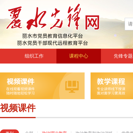
组织工作
课程中心
先锋专题
高层声音
政治理论教育
领导动态
政治教育和政治训练
自身建设
党章党规党纪教育
组工文件
党的宗旨教育
视频课件
组工之窗
革命传统教育
形势政策教育