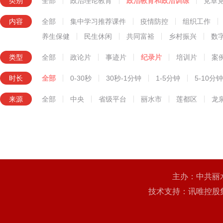
类别
全部
政治理论教育
政治教育和政治训练
党章
知识技能教育
内容
全部
集中学习推荐课件
疫情防控
组织工作
养生保健
民生休闲
共同富裕
乡村振兴
数
类型
全部
政论片
事迹片
纪录片
培训片
案
时长
全部
0-30秒
30秒-1分钟
1-5分钟
5-10分钟
来源
全部
中央
省级平台
丽水市
莲都区
龙
主办：中共丽
技术支持：讯唯控股