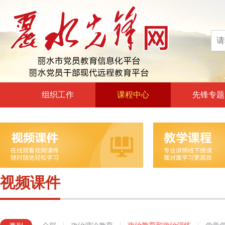
组织工作
课程中心
先锋专题
高层声音
政治理论教育
领导动态
政治教育和政治训练
自身建设
党章党规党纪教育
组工文件
党的宗旨教育
视频课件
组工之窗
革命传统教育
形势政策教育