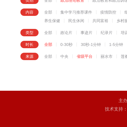
类别
全部
政治理论教育
政治教育和政治训
知识技
内容
全部
集中学习推荐课件
疫情防控
养生保健
民生休闲
共同富裕
乡村
类型
全部
政论片
事迹片
纪录片
培
时长
全部
0-30秒
30秒-1分钟
1-5分钟
来源
全部
中央
省级平台
丽水市
莲
主
技术支持