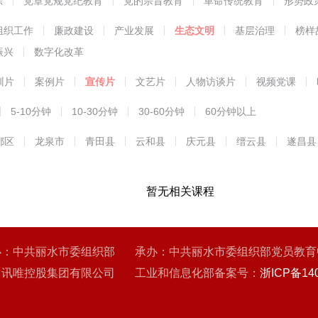
练
党章党规党纪教育
党的宗旨教育
革命传统教育
形势政
能教育
组织工作
廉政建设
产业发展
生态文明
基层治理
榜样
振兴
数字化改革
训片
案例片
宣传片
文艺片
人物访谈片
视频党课
5-10分钟
10-30分钟
30-60分钟
60分钟以上
都区
龙泉市
青田县
云和县
庆元县
缙云县
遂昌县
暂无相关课程
办：中共丽水市委组织部 承办：中共丽水市委组织部党员教育
：讯唯控股集团有限公司 工业和信息化部备案号：
浙ICP备140