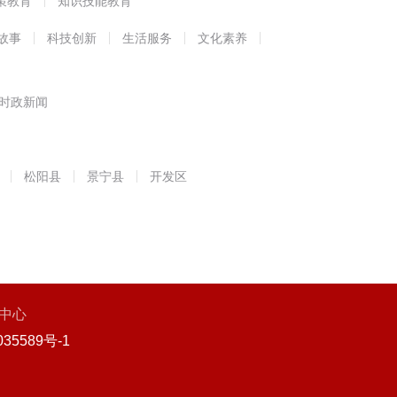
策教育
知识技能教育
故事
科技创新
生活服务
文化素养
时政新闻
松阳县
景宁县
开发区
中心
35589号-1