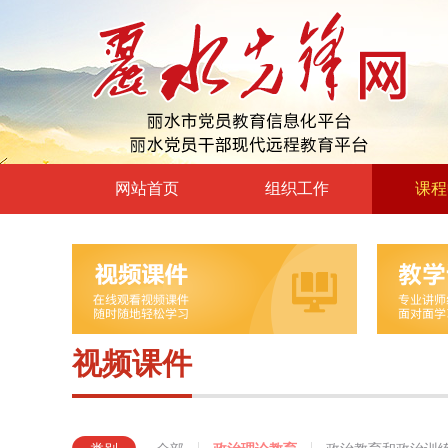
网站首页
组织工作
课程
高层声音
政治理
领导动态
政治教育
自身建设
党章党规
组工文件
党的宗
视频课件
组工之窗
革命传
形势政