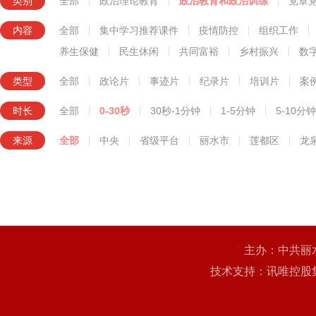
类别
全部
政治理论教育
政治教育和政治训练
党章
知识技能教育
内容
全部
集中学习推荐课件
疫情防控
组织工作
养生保健
民生休闲
共同富裕
乡村振兴
数
类型
全部
政论片
事迹片
纪录片
培训片
案
时长
全部
0-30秒
30秒-1分钟
1-5分钟
5-10分钟
来源
全部
中央
省级平台
丽水市
莲都区
龙
主办：中共丽
技术支持：讯唯控股