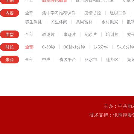
类别
全部
政治理论教育
政治教育和政治训练
党章
知识技能教育
内容
全部
集中学习推荐课件
疫情防控
组织工作
养生保健
民生休闲
共同富裕
乡村振兴
数
类型
全部
政论片
事迹片
纪录片
培训片
案
时长
全部
0-30秒
30秒-1分钟
1-5分钟
5-10分钟
来源
全部
中央
省级平台
丽水市
莲都区
龙
主办：中共丽
技术支持：讯唯控股