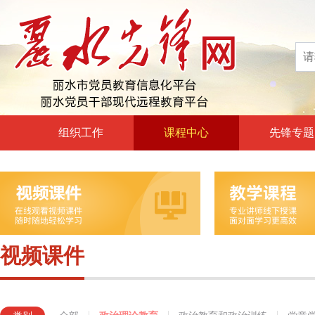
组织工作
课程中心
先锋专题
高层声音
政治理论教育
领导动态
政治教育和政治训练
自身建设
党章党规党纪教育
组工文件
党的宗旨教育
视频课件
组工之窗
革命传统教育
形势政策教育