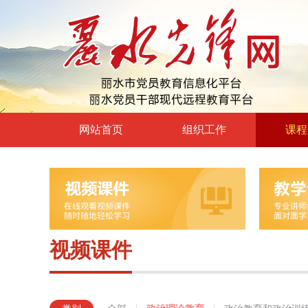
网站首页
组织工作
课程
高层声音
政治理
领导动态
政治教育
自身建设
党章党规
组工文件
党的宗
视频课件
组工之窗
革命传
形势政