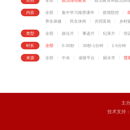
类别
全部
政治理论教育
政治教育和政治训
知识技
内容
全部
集中学习推荐课件
疫情防控
养生保健
民生休闲
共同富裕
乡村
类型
全部
政论片
事迹片
纪录片
培
时长
全部
0-30秒
30秒-1分钟
1-5分钟
来源
全部
中央
省级平台
丽水市
莲
主
技术支持