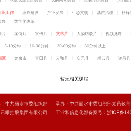
练
党章党规党纪教育
党的宗旨教育
革命传统教育
形势政
能教育
组织工作
廉政建设
产业发展
生态文明
基层治理
榜样
振兴
数字化改革
训片
案例片
宣传片
文艺片
人物访谈片
视频党课
5-10分钟
10-30分钟
30-60分钟
60分钟以上
都区
龙泉市
青田县
云和县
庆元县
缙云县
遂昌县
暂无相关课程
办：中共丽水市委组织部 承办：中共丽水市委组织部党员教育
：讯唯控股集团有限公司 工业和信息化部备案号：
浙ICP备140