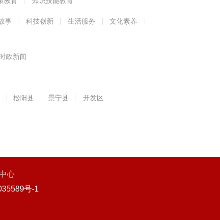
策教育
知识技能教育
故事
科技创新
生活服务
文化素养
时政新闻
松阳县
景宁县
开发区
中心
35589号-1