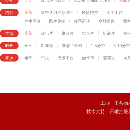
类别
全部
政治理论教育
政治教育和政治训练
党章
知识技能教育
内容
全部
集中学习推荐课件
疫情防控
组织工作
养生保健
民生休闲
共同富裕
乡村振兴
数
类型
全部
政论片
事迹片
纪录片
培训片
案
时长
全部
0-30秒
30秒-1分钟
1-5分钟
5-10分钟
来源
全部
中央
省级平台
丽水市
莲都区
龙
主办：中共丽
技术支持：讯唯控股