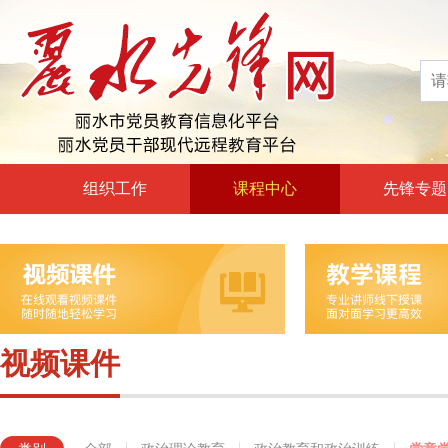
组织工作
课程中心
先锋专题
高层声音
政治理论教育
领导动态
政治教育和政治训练
自身建设
党章党规党纪教育
组工文件
党的宗旨教育
视频课件
组工之窗
革命传统教育
形势政策教育