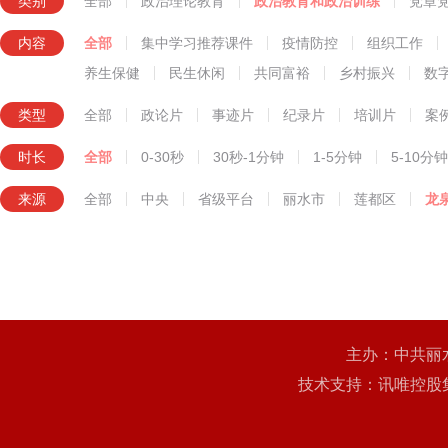
类别
全部
政治理论教育
政治教育和政治训练
党章
知识技能教育
内容
全部
集中学习推荐课件
疫情防控
组织工作
养生保健
民生休闲
共同富裕
乡村振兴
数
类型
全部
政论片
事迹片
纪录片
培训片
案
时长
全部
0-30秒
30秒-1分钟
1-5分钟
5-10分钟
来源
全部
中央
省级平台
丽水市
莲都区
龙
主办：中共丽
技术支持：讯唯控股