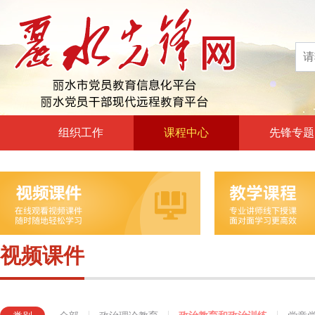
组织工作
课程中心
先锋专题
高层声音
政治理论教育
领导动态
政治教育和政治训练
自身建设
党章党规党纪教育
组工文件
党的宗旨教育
视频课件
组工之窗
革命传统教育
形势政策教育