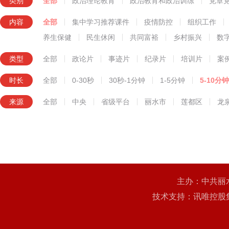
类别
全部
政治理论教育
政治教育和政治训练
党章
知识技能教育
内容
全部
集中学习推荐课件
疫情防控
组织工作
养生保健
民生休闲
共同富裕
乡村振兴
数
类型
全部
政论片
事迹片
纪录片
培训片
案
时长
全部
0-30秒
30秒-1分钟
1-5分钟
5-10分钟
来源
全部
中央
省级平台
丽水市
莲都区
龙
主办：中共丽
技术支持：讯唯控股