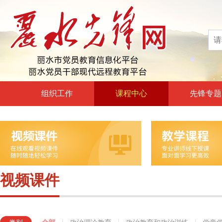
组织工作
课程中心
先锋专题
高层声音
政治理论教育
领导动态
政治教育和政治训练
自身建设
党章党规党纪教育
组工文件
党的宗旨教育
视频课件
组工之窗
革命传统教育
形势政策教育